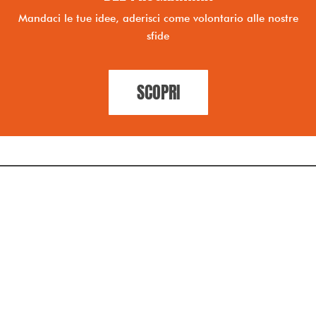
Mandaci le tue idee, aderisci come volontario alle nostre
sfide
SCOPRI
CONTATTI
Email:
elena@elenaugolini.it
Facebook:
elenaugolini.emiliaromagna
Instagram:
elenaugolini_er
Telefono:
351 3124001
Cookie Policy
|
Privacy Policy