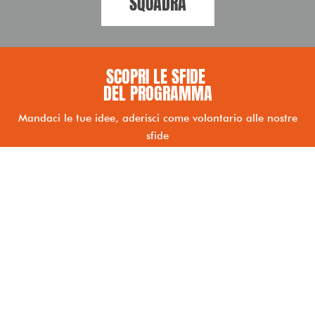
SQUADRA
SCOPRI LE SFIDE ​
DEL PROGRAMMA
Mandaci le tue idee, aderisci come volontario alle nostre
sfide
SCOPRI
CONTATTI
Email:
elena@elenaugolini.it