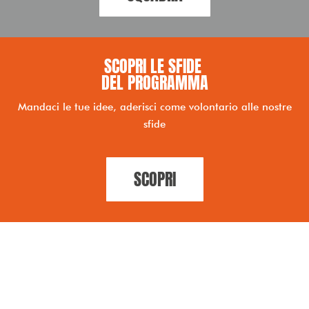
SCOPRI LE SFIDE ​
DEL PROGRAMMA
Mandaci le tue idee, aderisci come volontario alle nostre
sfide
SCOPRI
CONTATTI
Email:
elena@elenaugolini.it